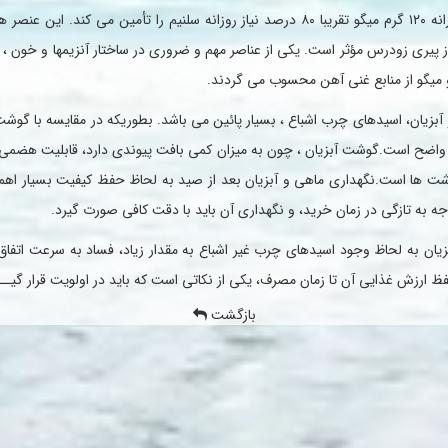
مصرف روزانه ۱۲۰ گرم میگو تقریبا ۸۰ درصد نیاز روزانه سلنیم را تأمین می كند. این 
ز پیری زودرس مؤثر است. یكی از عناصر مهم و ضروری در ساختار آنزیمها و خون 
 میگو از منابع غنی آهن محسوب می گردند.
آبزیان، اسیدهای چرب اشباع ، بسیار پائین می باشد. بطوریكه در مقایسه با گوش
اَ واضح است.گوشت آبزیان ، چون به میزان كمی بافت پیوندی دارد، قابلیت هضمی
وشت ها است.نگهداری ماهی و آبزیان بعد از صید به لحاظ حفظ كیفیت بسیار اهمی
وجه به تازگی در زمان خرید، و نگهداری آن باید با دقت كافی صورت گیرد.
یان به لحاظ وجود اسیدهای چرب غیر اشباع به مقدار زیاد، فساد به سرعت اتفاق
فظ ارزش غذایی آن تا زمان مصرف، یكی از نكاتی است كه باید در اولویت قرار گیـــ
بازگشت