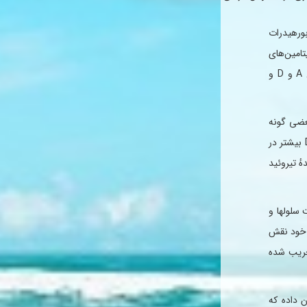
بورهیدرات
تامین‌های
محلول در آب نظیر B۱ و B۲ و نیاسین، اسید پنتوتنیك ویتامین های محلول در چربی مثل A و D و
بعضی گونه
های آن پائین می باشد. میگو و ماهی از نظر آهن و سلنیم بسیار غنی هستند ویتامین A و D بیشتر در
ٔ تیروئید
سلولها و
ی خود نقش
خریب شده
 داده كه