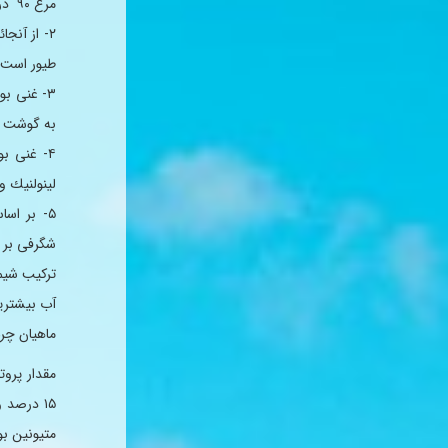
مرغ ۹۰ درصد است.
۲- از آنج
طیور است؛ 
۳- غنی ب
به گوشت آ
لینولنیك و
۵- بر اس
شگرفی بر پ
تركیب شیم
ماهیان چرب مثل سار
متیونین بو