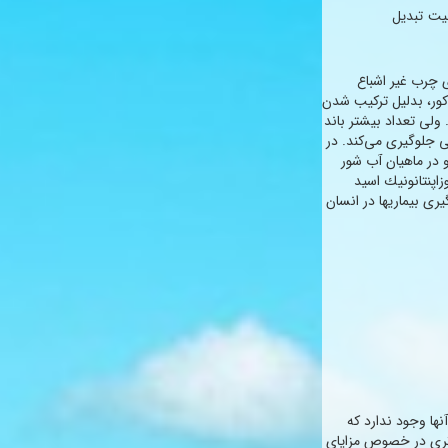
لیت تبدیل
 چرب غیر اشباع
ور، بدلیل تركیب شدن
 ولی تعداد بیشتر باند
 جلوگیری می‌كند. در
چرب غیر اشباع با تعداد ۵ الی ۶ باند مضاعف حدود ۷۰ درصد و در ماهیان آب شور
زاپنتانونیك اسید
مت و پیشگیری بیماریها در انسان
نها وجود ندارد كه
 تری در خصوص مزایای