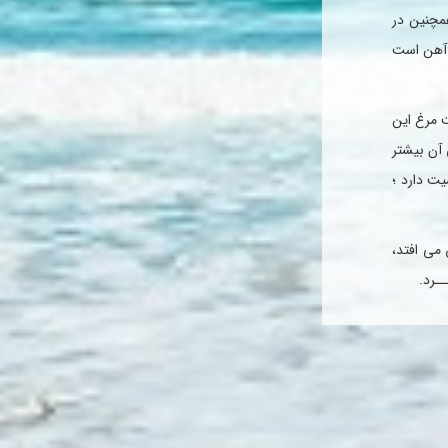
عنصر همچنین در
، آهن است
ت مرغ این
 آن بیشتر
ت دارد ؛
 می افتد،
ـرد.