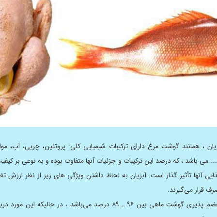
ان ، همانند گوشت مرغ دارای تركیبات شیمیایی كلی: پروتئین، چربی، آب، موا
... می باشد ، كه درصد این تركیبات و جزئیات آنها متفاوت بوده و به نوعی بر كیفی
یی آنها تأثیر گذار است. آبزیان به لحاظ داشتن ویژگی های زیر از نظر ارزش تغ
رف قرار می‌گیرند.
۱- میزان هضم پذیری گوشت ماهی بین ۹۶ ـ ۸۹ درصد می‌باشد ، در حالیكه این م