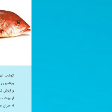
گوشت آبزی
ویتامین و.
و ارزش غذا
اولویت مص