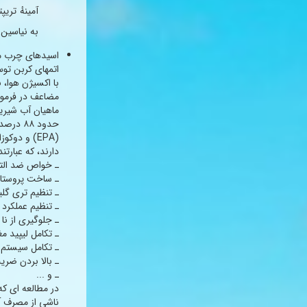
آمینهٔ تری
به نیاسین 
اسیدهای چرب مو
اتمهای كربن تو
با اكسیژن هوا، 
مضاعف در فرمول
حدود ۸۸
دارند، كه عبارتند 
ـ خواص ضد الت
ـ ساخت پروستا 
ـ تنظیم تری گل
ـ تنظیم عملكرد 
ـ جلوگیری از ن
ـ تكامل لیپید مغ
ـ تكامل سیستم
ـ بالا بردن ضر
ـ و ...
در مطالعه ای كه 
ناشی از مصرف آ