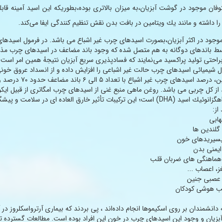
پتوفان موجود در گوشت آبزیان،به میزان بالاتری بوده،بطوریكه این اسید آمینه قاب
را داشته و مانند یك ویتامین در بافت بدن نقش تنظیم كنندگی ایفا می‌كند.
جود در اكثر آبزیان،بصورت اسیدهای چرب غیر اشباع می باشد. در فرمول اسیدهای
سط باندهای دوگانه به هم متصل شده كه وجود باند مضاعف در اسیدهای چرب مذك
براحتی تولید پراكسید می‌نمایند كه فسادپذیری سریع آبزیان نتیجهٔ همین امر است.
 شیمیائی اسیدهای چرب حالت غیر اشباعی را افزایش داده و از انسداد عروق خونی
ماهیان آب شیرین، درصد اسیدهای 
 درصد از كل چربی می باشد. روغن ماهی منبع غنی از اسیدهای چرب امگاتری از قبیل ایكو
(EPA) و دوكوزاهگزانوئیك اسید (DHA) است؛ این تركیبات تأثیر خارق العاده ای در سلا
از:
هابی
گلندین ها
یسیریدهای خون
ایمنی بدن
ا هماهنگی های ضربان قلب
ز، اعصاب ...
 عصبی جنین
یب هوشی كودكان
دانشمندان بر روی اسكیموها انجام داده‌اند ، پی بردند كه بیماری آرترواسكلروز در آ
بزیان و وجود این اسیدهای چرب در خون این افراد بوده است. مطالعات گسترده