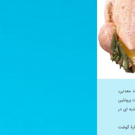
د معدنی،
ت پروتئین
ذیه ای در
ورد دربارهٔ گوشت