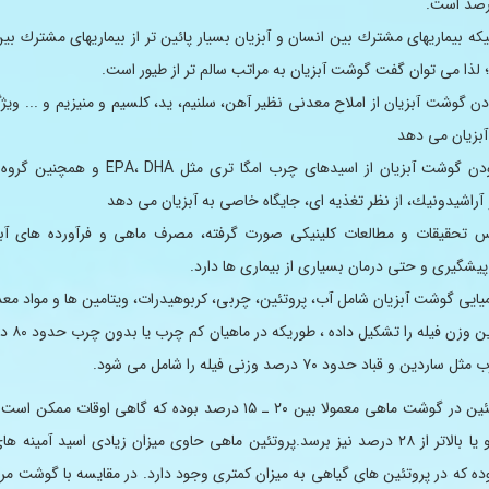
ائیكه بیماریهای مشترك بین انسان و آبزیان بسیار پائین تر از بیماریهای مشترك بی
لذا می توان گفت گوشت آبزیان به مراتب سالم تر از طیور است.
ودن گوشت آبزیان از املاح معدنی نظیر آهن، سلنیم، ید، كلسیم و منیزیم و ... و
بزیان می دهد
۴- غنی بودن گوشت آبزیان از اسیدهای چرب امگا تری مثل HA
 آراشیدونیك، از نظر تغذیه ای، جایگاه خاصی به آبزیان می دهد
اس تحقیقات و مطالعات كلینیكی صورت گرفته، مصرف ماهی و فرآورده های آبزی
یشگیری و حتی درمان بسیاری از بیماری ها دارد.
یایی گوشت آبزیان شامل آب، پروتئین، چربی، كربوهیدرات، ویتامین ها و مواد م
آب بیشترین وزن ف
دین و قباد حدود ۷۰ درصد وزنی فیله را شامل می شود.
مقدار پروتئین در گوشت ماهی معمولا بین ۲۰ ـ ۱۵ درصد بوده كه گاهی اوقات مم
۱۵ درصد و یا بالاتر از ۲۸ درصد نیز برسد.پروتئین ماهی حاوی میزان زیادی اسید آمینه
ده كه در پروتئین های گیاهی به میزان كمتری وجود دارد. در مقایسه با گوشت مر