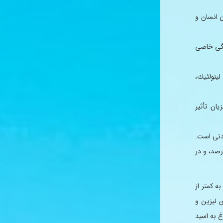
ن انسان و
یژگی خاصی
EPA، D و همچنین گروه لینولئیك،
ان تأثیر
عدنی است.
یله را تشكیل داده ، ‌طوریكه در ماهیان كم چرب یا بدون چرب حدود ۸۰ درصد، و در
كن است به كمتر از
 های لیزین و
غ به اسید