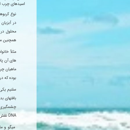
اسیدهای چرب امگ
نوع كربوهی
در آبزیان
همچنین موا
مثلاً خانو
ماهیان چرب
بوده كه در
سلنیم یكی
بافتهای بد
چشمگیری د
DNA نقش مثبتی داشته و در جلوگیری از تأثیر سموم بر كبد مؤثر است.
میگو و ما