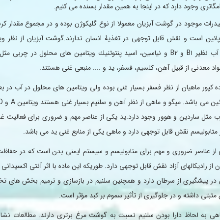
اتری وجود دارد كه در اینجا به همین مقدار بسنده می كنیم.
درات موجود در گوشت آبزیان معمولا از نوع گلیكوژن بوده و در مجموع مقدار كر
 پائین است و نقش قابل توجهی در تغذیهٔ انسان ندارند.گوشت آبزیان از نظر وی
د معدنی از قبیل آهن، كلسیم، فسفر، ید و .... منبعی غنی هستند.
اده كپور ماهیان از نظر فسفر بسیار غنی بوده ولی ویتامین های محلول در آب در 
 مثل ساردین و هوور وجود دارد.ید یكی از عناصر مهم و ضروری برای فعالیت غده
 متابولیسم نقش قابل توجهی دارد و ماهی یكی از منابع غنی ید می باشد.
 از عناصر ضروری و مهم برای متابولیسم و سیستم ایمنی بدن است كه در حفاظت 
ن از رادیكالهای آزاد نقش قابل توجهی دارد. طوریكه این ماده با اثر آنتی اكسیدان
ر پیشگیری از سرطان دارد و همچنین سلنیم در بازسازی و ترمیم بخش های ت
هی به لحاظ دارا بودن سلنیم نسبت به گوشت مرغ برتری دارند. مطالعات نشان