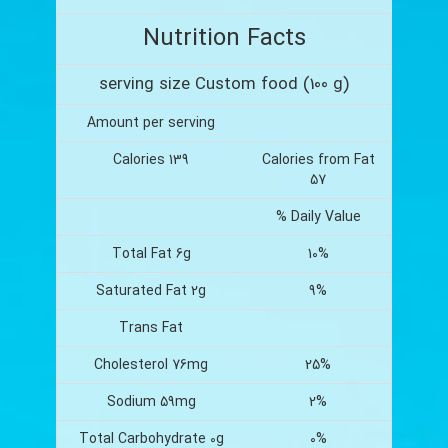
Nutrition Facts
serving size Custom food (100 g)
Amount per serving
Calories 139
Calories from Fat
57
% Daily Value
Total Fat 6g
10%
Saturated Fat 2g
9%
Trans Fat
Cholesterol 76mg
25%
Sodium 59mg
2%
Total Carbohydrate 0g
0%