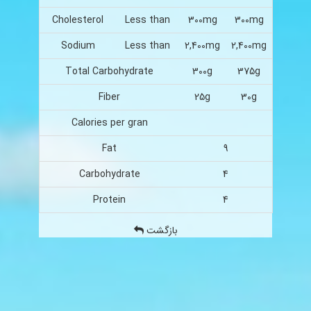
Cholesterol
Less than
300mg
300mg
Sodium
Less than
2,400mg
2,400mg
Total Carbohydrate
300g
375g
Fiber
25g
30g
Calories per gran
Fat
9
Carbohydrate
4
Protein
4
بازگشت