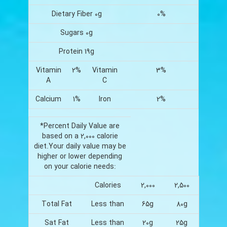
Dietary Fiber 0g
0%
Sugars 0g
Protein 19g
Vitamin
2%
Vitamin
3%
A
C
Calcium
1%
Iron
2%
*Percent Daily Value are
based on a 2,000 calorie
diet.Your daily value may be
higher or lower depending
on your calorie needs:
Calories
2,000
2,500
Total Fat
Less than
65g
80g
Sat Fat
Less than
20g
25g