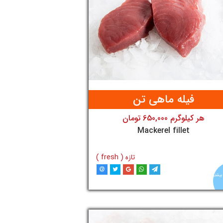
فیله ماهی تن
هر کیلوگرم 650,000 تومان
تومان
Mackerel fillet
تازه ( fresh )
بیشتر
افزودن به سبد خرید
آنلاین