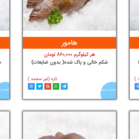
هامور
هر کیلوگرم 860,000 تومان
تومان
شکم خالی و پاک شده( بدون ضایعات)
ش
 )
تازه (غیر منجمد )
اطلاعات بیشتر
اطلاعات 
د
افزودن به سبد خرید
آنلاین
آنلاین
ماهی
ماهی