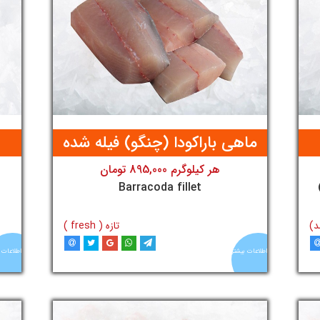
ماهی باراکودا (چنگو) فیله شده
هر کیلوگرم 895,000 تومان
تومان
Barracoda fillet
د)
تازه ( fresh )
اطلاعات بیشتر
اطلاعات 
د
افزودن به سبد خرید
آنلاین
آنلاین