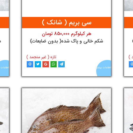
سی بریم ( شانک )
هر کیلوگرم 850,000 تومان
تومان
شکم خالی و پاک شده( بدون ضایعات)
ش
 )
تازه ( غیر منجمد )
اطلاعات بیشتر
اطلاعات 
د
افزودن به سبد خرید
آنلاین
آنلاین
ماهی
ماهی