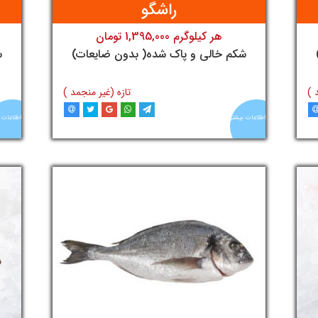
راشگو
هر کیلوگرم 1,395,000 تومان
تومان
شکم خالی و پاک شده( بدون ضایعات)
ش
 )
تازه (غیر منجمد )
اطلاعات بیشتر
اطلاعات 
د
افزودن به سبد خرید
آنلاین
آنلاین
ماهی
ماهی