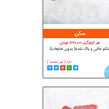
سکن
هر کیلوگرم 870,000 تومان
تومان
کم خالی و پاک شده( بدون ضایعات)
تازه ( غیر منجمد )
بیشتر
افزودن به سبد خرید
آنلاین
ماهی