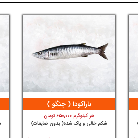
آنلاین
آنلاین
ماهی
ماهی
باراکودا ( چنگو )
هر کیلوگرم 650,000 تومان
تومان
شکم خالی و پاک شده( بدون ضایعات)
ش