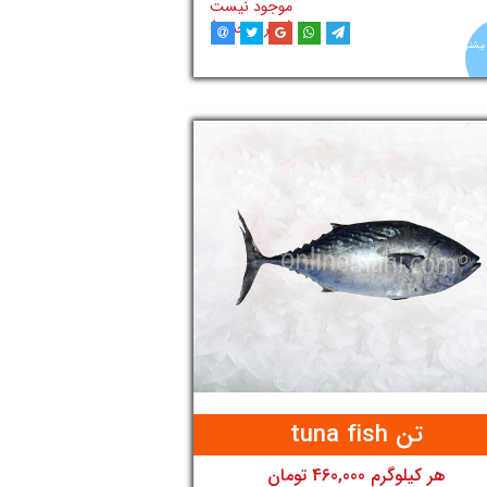
موجود نیست
تازه ( غیر منجمد )
بیشتر
افزودن به سبد خرید
آنلاین
ماهی
تن tuna fish
هر کیلوگرم 460,000 تومان