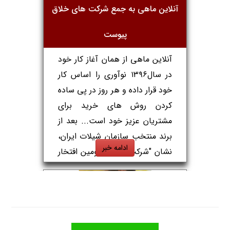
یک فعال صنعت شیلات گفت: در
آنلاین ماهی به جمع شرکت های خلاق
شرایطی که سرانه مصرف غذا‌های
دریایی در کشور ما رقم قابل
پیوست
توجهی نیست، توزیع آنلاین ماهی
آنلاین ماهی از همان آغاز کار خود
باعث افزایش سرانه مصرف می
در سال۱۳۹۶ نوآوری را اساس کار
شود. ...
ادامه خبر
خود قرار داده و هر روز در پی ساده
کردن روش های خرید برای
مشتریان عزیز خود است... بعد از
خارجی
1396/12/21
برند منتخب سازمان شیلات ایران،
ادامه خبر
نشان "شرکت خلاق" دومین افتخار
ما در سالهای خدمتمان به شما
عزیزان است که این توفیق را نیز از
داخلی
1398/7/23
حسن توجه مشتریان عزیزمان
داریم... بی شک اعتماد شما به
"برند آنلاین ماهی" از هر نشان