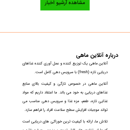
مشاهده آرشیو اخبار
دیگری برایمان درخشان تر و
افزایش شناورهای صید صنعتی تون
ارزشمندتر است. ...
ماهیان
به گزارش روابط عمومی سازمان
سفری خوشمزه به دریاچه اوان | فستیوال
شیلات ایران به نقل از مانا، دکتر
درباره آنلاین ماهی
حسن صالحی درباره وضعیت صید
غذاهای دریایی
آنلاین ماهی یک توزیع کننده و عمل آوری کننده غذاهای
تون ماهیان اقیانوس هند اظهار
دریایی تازه (fresh) با سرویس دهی کامل است.
گزارش تصویری سایت همگردی از
داشت: با توجه به لزوم ب ...
برگزاری اولین دوره فستیوال
آنلاین ماهی در خصوص تازگی و کیفیت بالای منابع
ادامه خبر
غذاهای دریایی ایران توسط آنلاین
غذاهای دریایی به خود می بالد. ما اعتقاد داریم که مواد
ماهی......... ...
غذایی تازه، طعم، مزه غذا و سرویس دهی مناسب می
تواند موجبات افزایش سطح سلامت افراد را فراهم سازد.
تلاش ما، ارائه با کیفیت ترین خوراکی های دریایی است
ادامه خبر