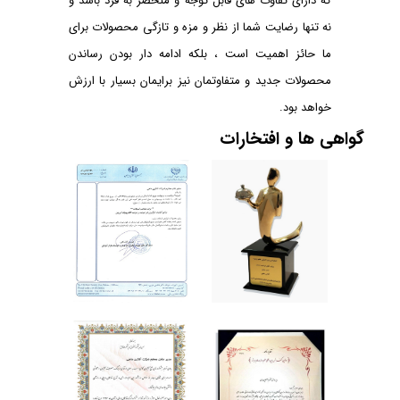
که دارای تفاوت های قابل توجه و منحصر به فرد باشد و
نه تنها رضایت شما از نظر و مزه و تازگی محصولات برای
داخلی
1398/7/21
ما حائز اهمیت است ، بلکه ادامه دار بودن رساندن
محصولات جدید و متفاوتمان نیز برایمان بسیار با ارزش
خواهد بود.
گواهی ها و افتخارات
اولین فستیوال غذاهای دریایی ایران، ایده
ای نو با اجرایی پیشرو
برگزاری اولین دوره فستیوال
غذاهای دریایی ایران توسط آنلاین