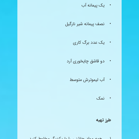
• یک پیمانه آب
• نصف پیمانه شیر
نارگیل
• یک عدد برگ کاری
• دو قاشق
چای
خوری آرد
• آب
لیمو
ترش متوسط
• نمک
طرز تهیه
1. همه مواد چاشنی را با یکدیگر مخلوط کنید.