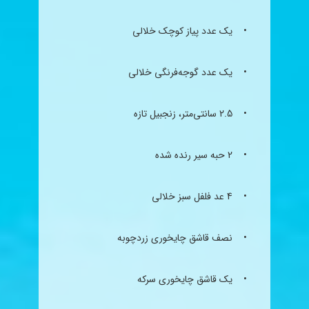
• یک عدد پیاز کوچک خلالی
• یک عدد گوجه‌فرنگی خلالی
• 2.5 سانتی‌متر،
زنجبیل
تازه
• 2 حبه سیر رنده شده
• 4 عد فلفل سبز خلالی
• نصف قاشق
چای
خوری زردچوبه
• یک قاشق
چای
خوری
سرکه