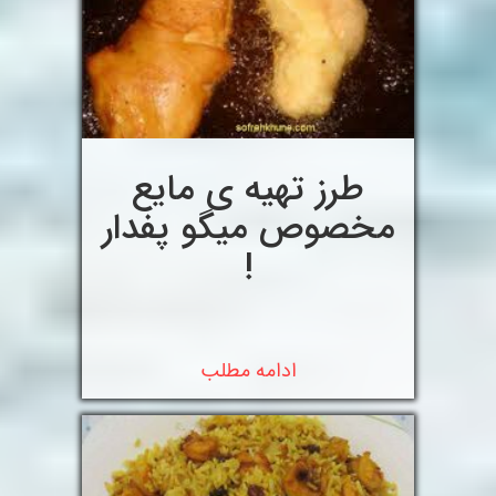
طرز تهیه ی مایع
مخصوص میگو پفدار
!
ادامه مطلب