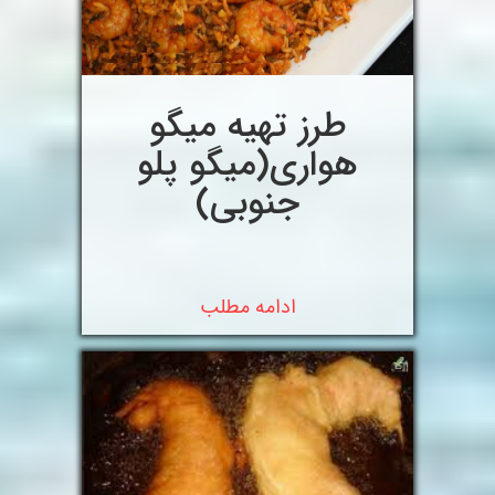
طرز تهیه میگو
هواری(میگو پلو
جنوبی)
ادامه مطلب