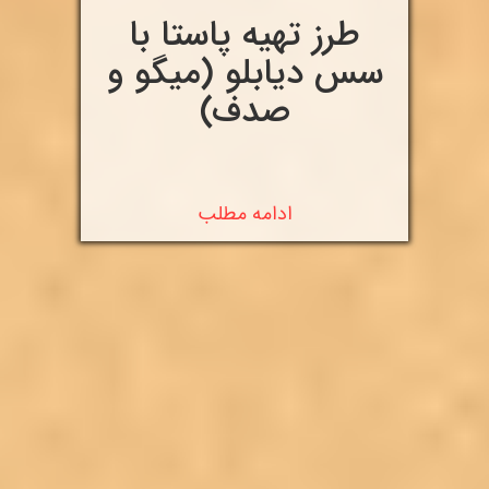
طرز تهیه پاستا با
سس دیابلو (میگو و
صدف)
ادامه مطلب