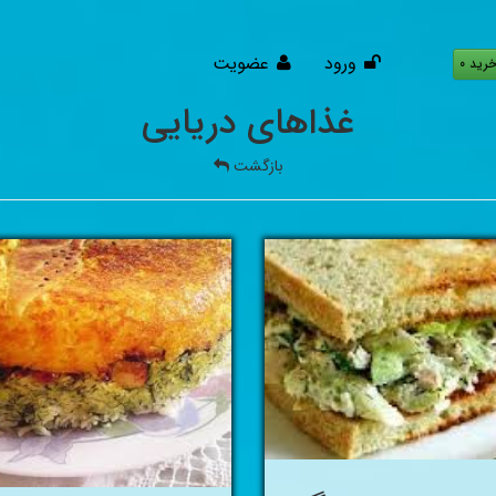
ورود
عضویت
رید 0
غذاهای دریایی
بازگشت